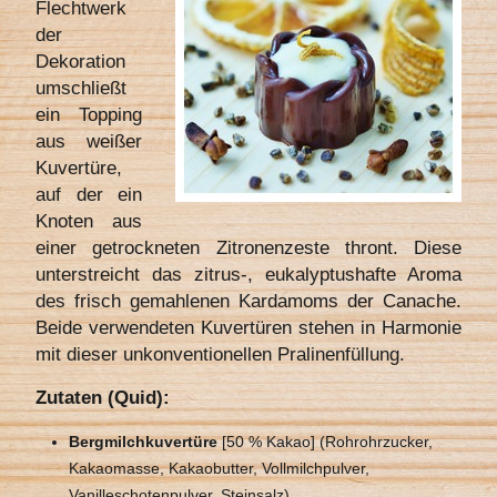
Flechtwerk
der
Dekoration
umschließt
ein Topping
aus weißer
Kuvertüre,
auf der ein
Knoten aus
einer getrockneten Zitronenzeste thront. Diese
unterstreicht das zitrus-, eukalyptushafte Aroma
des frisch gemahlenen Kardamoms der Canache.
Beide verwendeten Kuvertüren stehen in Harmonie
mit dieser unkonventionellen Pralinenfüllung.
Zutaten (Quid):
Bergmilchkuvertüre
[50 % Kakao] (Rohrohrzucker,
Kakaomasse, Kakaobutter, Vollmilchpulver,
Vanilleschotenpulver, Steinsalz)