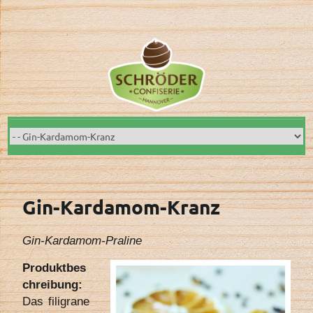
Skip
to
content
Gin-Kardamom-Kranz
Gin-Kardamom-Praline
Produktbes
chreibung:
Das filigrane