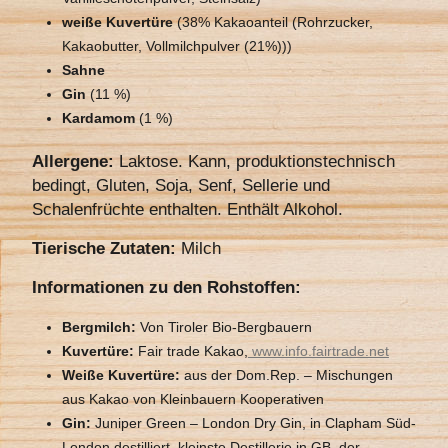
weiße Kuvertüre
(38% Kakaoanteil (Rohrzucker,
Kakaobutter, Vollmilchpulver (21%)))
Sahne
Gin
(11 %)
Kardamom
(1 %)
Allergene:
Laktose. Kann, produktionstechnisch
bedingt, Gluten, Soja, Senf, Sellerie und
Schalenfrüchte enthalten. Enthält Alkohol.
Tierische Zutaten:
Milch
Informationen zu den Rohstoffen:
Bergmilch:
Von Tiroler Bio-Bergbauern
Kuvertüre:
Fair trade Kakao,
www.info.fairtrade.net
Weiße Kuvertüre:
aus der Dom.Rep. – Mischungen
aus Kakao von Kleinbauern Kooperativen
Gin:
Juniper Green – London Dry Gin, in Clapham Süd-
London destilliert, kleinste Destillerie in GB, der